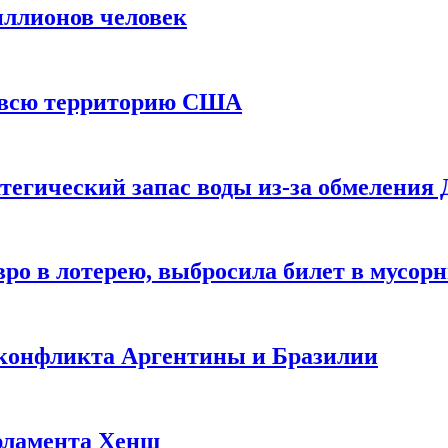
иллионов человек
и всю территорию США
тегический запас воды из-за обмеления 
ро в лотерею, выбросила билет в мусор
 конфликта Аргентины и Бразилии
рламента Хенш