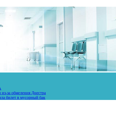
А
 из-за обмеления Днестра
ила билет в мусорный бак