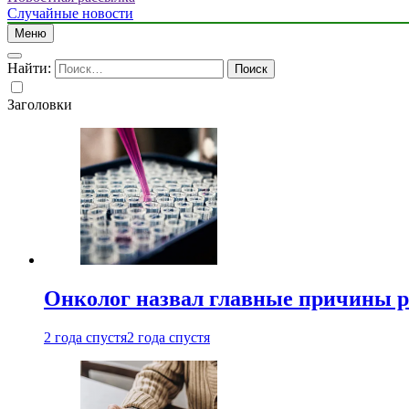
Случайные новости
Меню
Найти:
Заголовки
Онколог назвал главные причины р
2 года спустя
2 года спустя