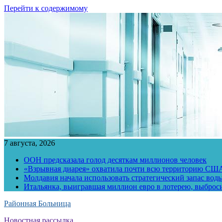
Перейти к содержимому
7 августа, 2026
ООН предсказала голод десяткам миллионов человек
«Взрывная диарея» охватила почти всю территорию СШ
Молдавия начала использовать стратегический запас воды
Итальянка, выигравшая миллион евро в лотерею, выброс
Районная Больница
Новостная рассылка