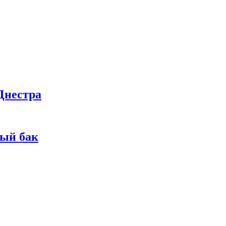
Днестра
ный бак