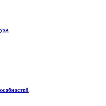
пуха
особностей