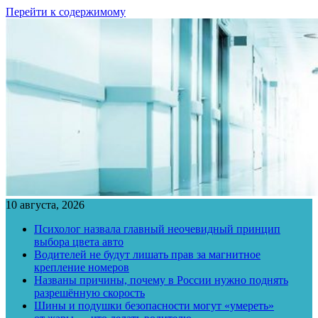
Перейти к содержимому
10 августа, 2026
Психолог назвала главный неочевидный принцип
выбора цвета авто
Водителей не будут лишать прав за магнитное
крепление номеров
Названы причины, почему в России нужно поднять
разрешённую скорость
Шины и подушки безопасности могут «умереть»