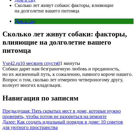
Сколько лет живут собаки: факторы, влияющие
на долголетие вашего питомца
Дом и сад
Сколько лет живут собаки: факторы,
влияющие на долголетие вашего
питомца
Vse42.ru
10 месяцев спустя
0
1 минуты
Собаки дарят нам безграничную любовь и преданность,
но их жизненный путь, к сожалению, намного короче нашего.
Вопрос о том, сколько лет отмерено четвероногому другу,
волнует многих владельцев.
Навигация по записям
Предыдущая:
Пять скрытых мест в доме, которые нужно
проверять, чтобы потом не разориться на ремонте
Далее:
Как создать идеальный порядок в доме: 10 советов
для уютного пространства