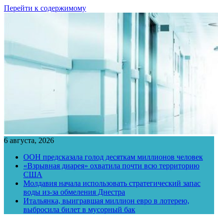
Перейти к содержимому
6 августа, 2026
ООН предсказала голод десяткам миллионов человек
«Взрывная диарея» охватила почти всю территорию
США
Молдавия начала использовать стратегический запас
воды из-за обмеления Днестра
Итальянка, выигравшая миллион евро в лотерею,
выбросила билет в мусорный бак