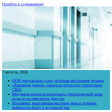
Перейти к содержимому
7 августа, 2026
ООН предсказала голод десяткам миллионов человек
«Взрывная диарея» охватила почти всю территорию
США
Молдавия начала использовать стратегический запас
воды из-за обмеления Днестра
Итальянка, выигравшая миллион евро в лотерею,
выбросила билет в мусорный бак