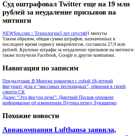
Суд оштрафовал Twitter еще на 19 млн
рублей за неудаление призывов на
митинги
NEWSru.com :: Технологии
5 лет спустя
0
1 минуты
Таким образом, общая сумма штрафов, назначенных в
последнее время сервису микроблогов, составила 27,9 млн
рублей. Крупные штрафы за неудаление призывов на митинги
также получили Facebook, Google и другие компании.
Навигация по записям
Предыдущая:
В Минске покончил с собой 18-летний
фигурант дела о “массовых беспорядках”, обвинив в своей
смерти СК
Далее:
“Это фигура речи”: Дмитрий Песков опроверг
информацию об извинениях Путина перед Лукашенко
Похожие новости
Авиакомпания Lufthansa заявила,