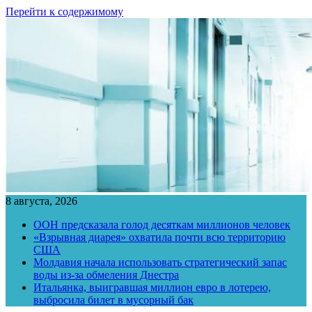
Перейти к содержимому
8 августа, 2026
ООН предсказала голод десяткам миллионов человек
«Взрывная диарея» охватила почти всю территорию
США
Молдавия начала использовать стратегический запас
воды из-за обмеления Днестра
Итальянка, выигравшая миллион евро в лотерею,
выбросила билет в мусорный бак