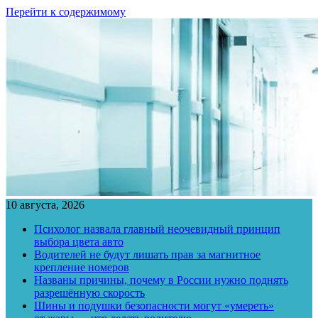
Перейти к содержимому
10 августа, 2026
Психолог назвала главный неочевидный принцип
выбора цвета авто
Водителей не будут лишать прав за магнитное
крепление номеров
Названы причины, почему в России нужно поднять
разрешённую скорость
Шины и подушки безопасности могут «умереть»