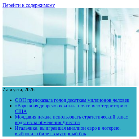
Перейти к содержимому
7 августа, 2026
ООН предсказала голод десяткам миллионов человек
«Взрывная диарея» охватила почти всю территорию
США
Молдавия начала использовать стратегический запас
воды из-за обмеления Днестра
Итальянка, выигравшая миллион евро в лотерею,
выбросила билет в мусорный бак