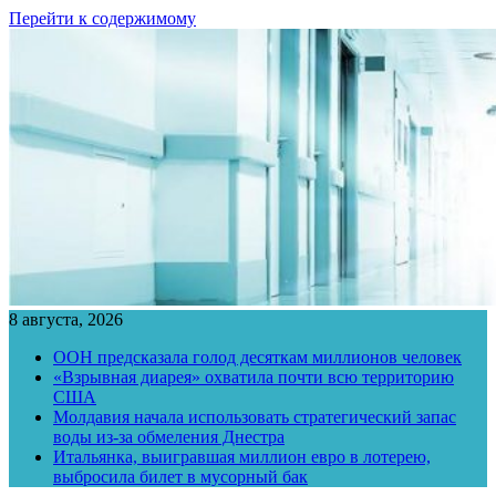
Перейти к содержимому
8 августа, 2026
ООН предсказала голод десяткам миллионов человек
«Взрывная диарея» охватила почти всю территорию
США
Молдавия начала использовать стратегический запас
воды из-за обмеления Днестра
Итальянка, выигравшая миллион евро в лотерею,
выбросила билет в мусорный бак