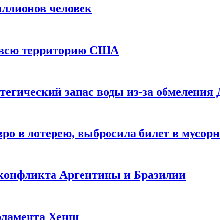
иллионов человек
и всю территорию США
тегический запас воды из-за обмеления 
ро в лотерею, выбросила билет в мусор
 конфликта Аргентины и Бразилии
рламента Хенш