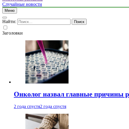
Случайные новости
Меню
Найти:
Заголовки
Онколог назвал главные причины р
2 года спустя
2 года спустя