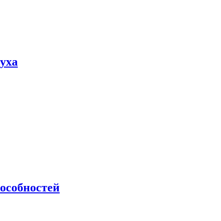
пуха
особностей