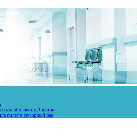
А
 из-за обмеления Днестра
ила билет в мусорный бак