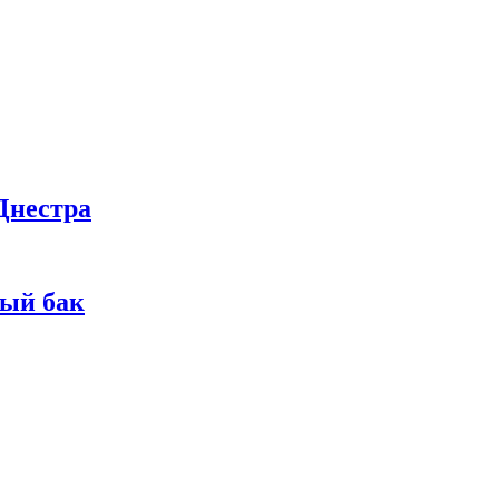
Днестра
ный бак