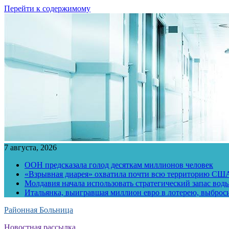
Перейти к содержимому
7 августа, 2026
ООН предсказала голод десяткам миллионов человек
«Взрывная диарея» охватила почти всю территорию СШ
Молдавия начала использовать стратегический запас воды
Итальянка, выигравшая миллион евро в лотерею, выброс
Районная Больница
Новостная рассылка