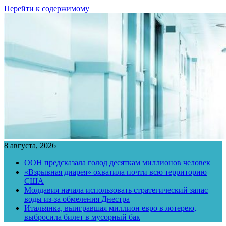
Перейти к содержимому
8 августа, 2026
ООН предсказала голод десяткам миллионов человек
«Взрывная диарея» охватила почти всю территорию
США
Молдавия начала использовать стратегический запас
воды из-за обмеления Днестра
Итальянка, выигравшая миллион евро в лотерею,
выбросила билет в мусорный бак