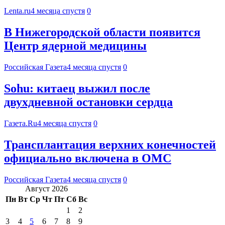
Lenta.ru
4 месяца спустя
0
В Нижегородской области появится
Центр ядерной медицины
Российская Газета
4 месяца спустя
0
Sohu: китаец выжил после
двухдневной остановки сердца
Газета.Ru
4 месяца спустя
0
Трансплантация верхних конечностей
официально включена в ОМС
Российская Газета
4 месяца спустя
0
Август 2026
Пн
Вт
Ср
Чт
Пт
Сб
Вс
1
2
3
4
5
6
7
8
9