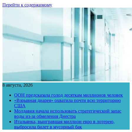
Перейти к содержимому
8 августа, 2026
ООН предсказала голод десяткам миллионов человек
«Взрывная диарея» охватила почти всю территорию
США
Молдавия начала использовать стратегический запас
воды из-за обмеления Днестра
Итальянка, выигравшая миллион евро в лотерею,
выбросила билет в мусорный бак