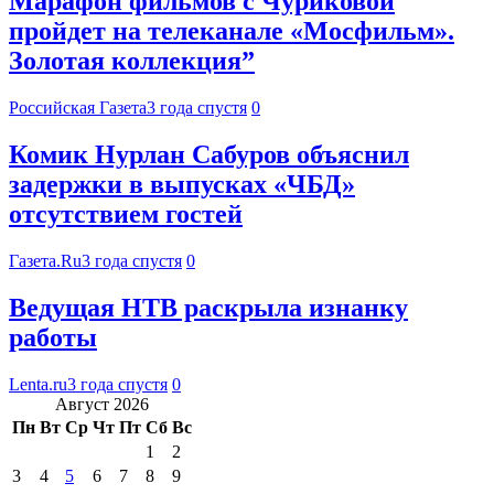
Марафон фильмов с Чуриковой
пройдет на телеканале «Мосфильм».
Золотая коллекция”
Российская Газета
3 года спустя
0
Комик Нурлан Сабуров объяснил
задержки в выпусках «ЧБД»
отсутствием гостей
Газета.Ru
3 года спустя
0
Ведущая НТВ раскрыла изнанку
работы
Lenta.ru
3 года спустя
0
Август 2026
Пн
Вт
Ср
Чт
Пт
Сб
Вс
1
2
3
4
5
6
7
8
9