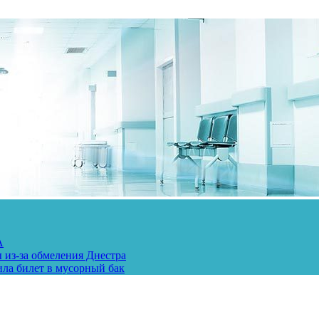
А
 из-за обмеления Днестра
ила билет в мусорный бак