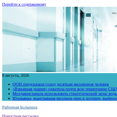
Перейти к содержимому
8 августа, 2026
ООН предсказала голод десяткам миллионов человек
«Взрывная диарея» охватила почти всю территорию СШ
Молдавия начала использовать стратегический запас воды
Итальянка, выигравшая миллион евро в лотерею, выброс
Районная Больница
Новостная рассылка