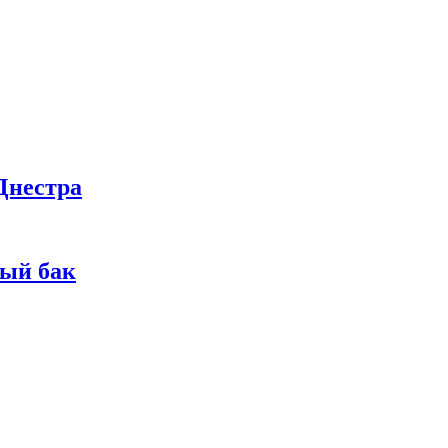
Днестра
ный бак