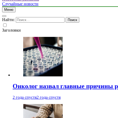
Случайные новости
Меню
Найти:
Заголовки
Онколог назвал главные причины р
2 года спустя
2 года спустя