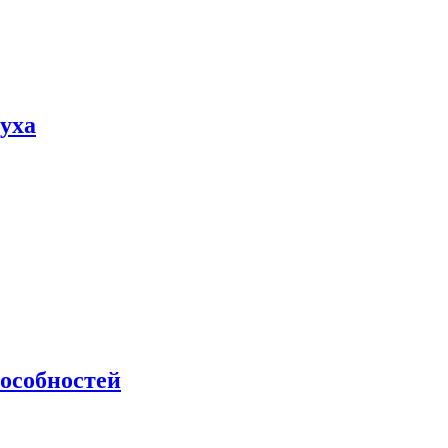
пуха
особностей