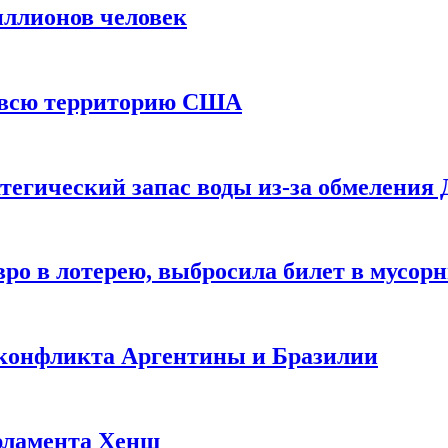
иллионов человек
и всю территорию США
тегический запас воды из-за обмеления 
ро в лотерею, выбросила билет в мусор
 конфликта Аргентины и Бразилии
рламента Хенш