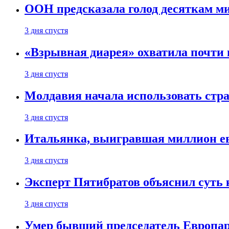
ООН предсказала голод десяткам м
3 дня спустя
«Взрывная диарея» охватила почт
3 дня спустя
Молдавия начала использовать стра
3 дня спустя
Итальянка, выигравшая миллион ев
3 дня спустя
Эксперт Пятибратов объяснил суть
3 дня спустя
Умер бывший председатель Европа