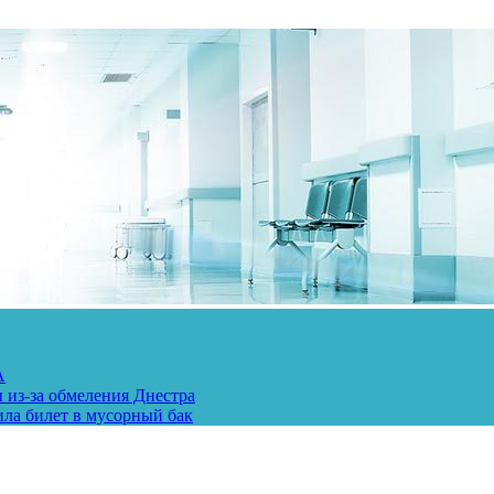
А
 из-за обмеления Днестра
ила билет в мусорный бак