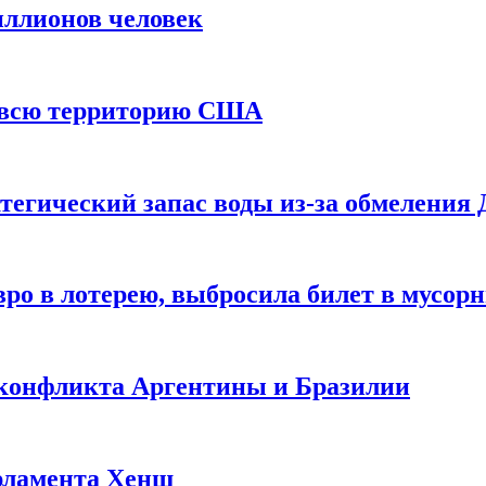
иллионов человек
и всю территорию США
тегический запас воды из-за обмеления 
ро в лотерею, выбросила билет в мусор
 конфликта Аргентины и Бразилии
рламента Хенш