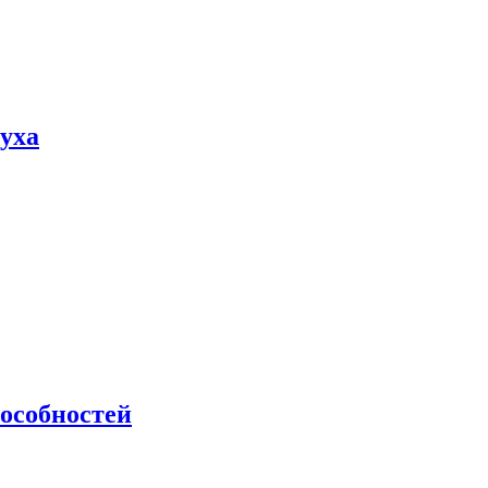
пуха
особностей