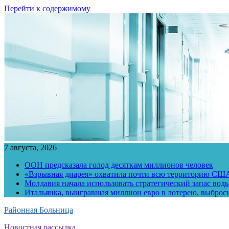
Перейти к содержимому
7 августа, 2026
ООН предсказала голод десяткам миллионов человек
«Взрывная диарея» охватила почти всю территорию СШ
Молдавия начала использовать стратегический запас воды
Итальянка, выигравшая миллион евро в лотерею, выброс
Районная Больница
Новостная рассылка