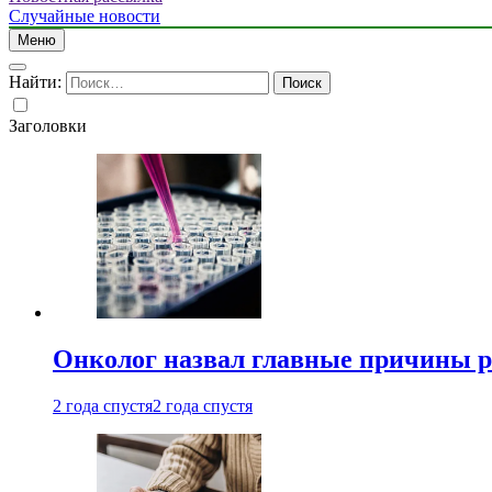
Случайные новости
Меню
Найти:
Заголовки
Онколог назвал главные причины р
2 года спустя
2 года спустя