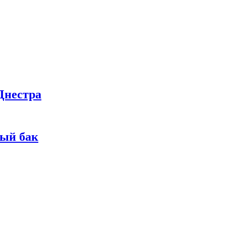
Днестра
ный бак