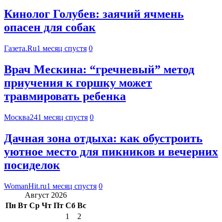
Кинолог Голубев: заячий ячмень
опасен для собак
Газета.Ru
1 месяц спустя
0
Врач Мескина: “гречневый” метод
приучения к горшку может
травмировать ребенка
Москва24
1 месяц спустя
0
Дачная зона отдыха: как обустроить
уютное место для пикников и вечерних
посиделок
WomanHit.ru
1 месяц спустя
0
Август 2026
Пн
Вт
Ср
Чт
Пт
Сб
Вс
1
2