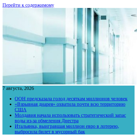
Перейти к содержимому
7 августа, 2026
ООН предсказала голод десяткам миллионов человек
«Взрывная диарея» охватила почти всю территорию
США
Молдавия начала использовать стратегический запас
воды из-за обмеления Днестра
Итальянка, выигравшая миллион евро в лотерею,
выбросила билет в мусорный бак