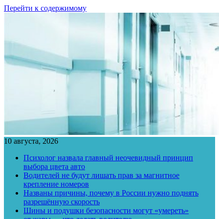
Перейти к содержимому
10 августа, 2026
Психолог назвала главный неочевидный принцип
выбора цвета авто
Водителей не будут лишать прав за магнитное
крепление номеров
Названы причины, почему в России нужно поднять
разрешённую скорость
Шины и подушки безопасности могут «умереть»