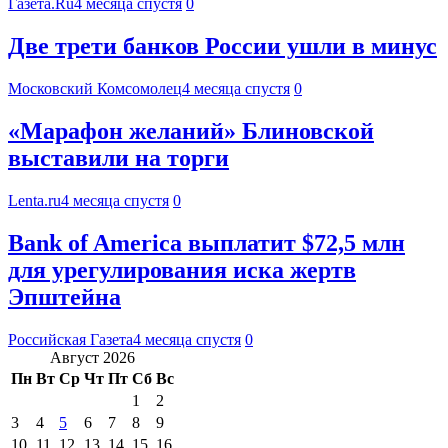
Газета.Ru
4 месяца спустя
0
Две трети банков России ушли в минус
Московский Комсомолец
4 месяца спустя
0
«Марафон желаний» Блиновской
выставили на торги
Lenta.ru
4 месяца спустя
0
Bank of America выплатит $72,5 млн
для урегулирования иска жертв
Эпштейна
Российская Газета
4 месяца спустя
0
Август 2026
Пн
Вт
Ср
Чт
Пт
Сб
Вс
1
2
3
4
5
6
7
8
9
10
11
12
13
14
15
16