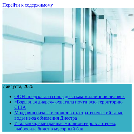
Перейти к содержимому
7 августа, 2026
ООН предсказала голод десяткам миллионов человек
«Взрывная диарея» охватила почти всю территорию
США
Молдавия начала использовать стратегический запас
воды из-за обмеления Днестра
Итальянка, выигравшая миллион евро в лотерею,
выбросила билет в мусорный бак