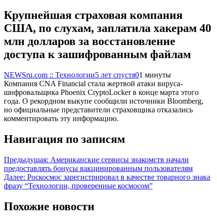
Крупнейшая страховая компания
США, по слухам, заплатила хакерам 40
млн долларов за восстановление
доступа к зашифрованным файлам
NEWSru.com :: Технологии
5 лет спустя
0
1 минуты
Компания CNA Financial стала жертвой атаки вируса-
шифровальщика Phoenix CryptoLocker в конце марта этого
года. О рекордном выкупе сообщили источники Bloomberg,
но официальные представители страховщика отказались
комментировать эту информацию.
Навигация по записям
Предыдущая:
Американские сервисы знакомств начали
предоставлять бонусы вакцинированным пользователям
Далее:
Роскосмос зарегистрировал в качестве товарного знака
фразу “Технологии, проверенные космосом”
Похожие новости