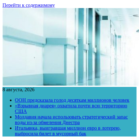
Перейти к содержимому
8 августа, 2026
ООН предсказала голод десяткам миллионов человек
«Взрывная диарея» охватила почти всю территорию
США
Молдавия начала использовать стратегический запас
воды из-за обмеления Днестра
Итальянка, выигравшая миллион евро в лотерею,
выбросила билет в мусорный бак