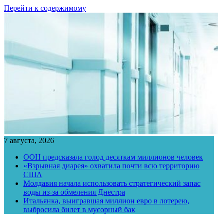
Перейти к содержимому
7 августа, 2026
ООН предсказала голод десяткам миллионов человек
«Взрывная диарея» охватила почти всю территорию
США
Молдавия начала использовать стратегический запас
воды из-за обмеления Днестра
Итальянка, выигравшая миллион евро в лотерею,
выбросила билет в мусорный бак