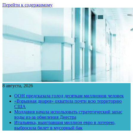
Перейти к содержимому
8 августа, 2026
ООН предсказала голод десяткам миллионов человек
«Взрывная диарея» охватила почти всю территорию
США
Молдавия начала использовать стратегический запас
воды из-за обмеления Днестра
Итальянка, выигравшая миллион евро в лотерею,
выбросила билет в мусорный бак