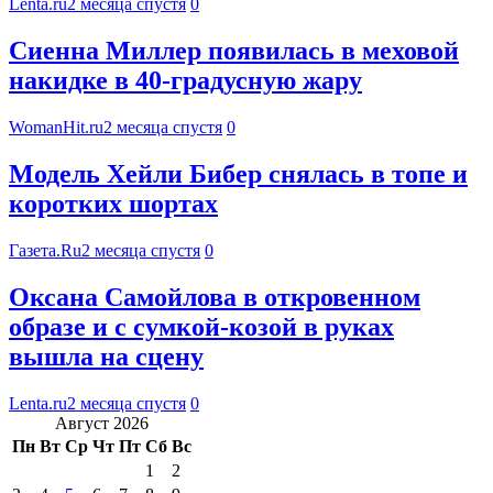
Lenta.ru
2 месяца спустя
0
Сиенна Миллер появилась в меховой
накидке в 40-градусную жару
WomanHit.ru
2 месяца спустя
0
Модель Хейли Бибер снялась в топе и
коротких шортах
Газета.Ru
2 месяца спустя
0
Оксана Самойлова в откровенном
образе и с сумкой-козой в руках
вышла на сцену
Lenta.ru
2 месяца спустя
0
Август 2026
Пн
Вт
Ср
Чт
Пт
Сб
Вс
1
2