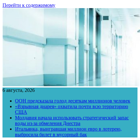
Перейти к содержимому
6 августа, 2026
ООН предсказала голод десяткам миллионов человек
«Взрывная диарея» охватила почти всю территорию
США
Молдавия начала использовать стратегический запас
воды из-за обмеления Днестра
Итальянка, выигравшая миллион евро в лотерею,
выбросила билет в мусорный бак